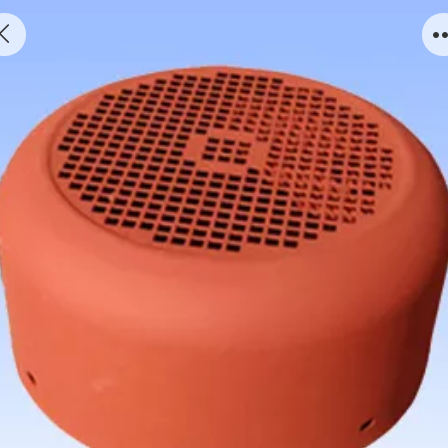
Y-80——Y-355