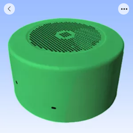
Y2-80——Y2-355